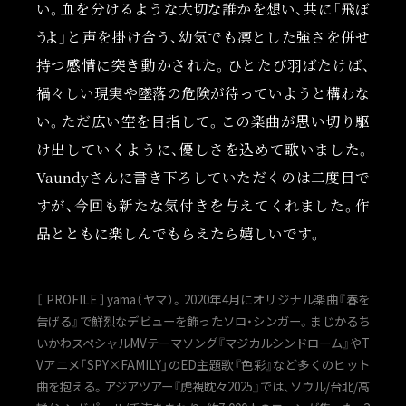
い。血を分けるような大切な誰かを想い、共に「飛ぼ
う
よ
」と声を掛け合う、幼気でも凛とした強さを併せ
持つ感情に突き動かされた。ひとたび羽ばたけば、
禍々しい現実や墜落の危険が待っていようと構わな
い。ただ広い空を目指して。この楽曲が思い切り駆
け出していくように、優しさを込めて歌いました。
Vaundyさんに書き下ろしていただくのは二度目で
すが、今回も新たな気付きを与えてくれました。作
品とともに楽しんでもらえたら嬉しいです。
［ PROFILE ］yama（ヤマ）。2020年4月にオリジナル楽曲『春を
告げる』で鮮烈なデビューを飾ったソロ・シンガー。まじかるち
いかわスペシャルMVテーマソング『マジカルシンドローム』やT
Vアニメ「SPY×FAMILY」のED主題歌『色彩』など多くのヒット
曲を抱える。アジアツアー『虎視眈々2025』では、ソウル/台北/高