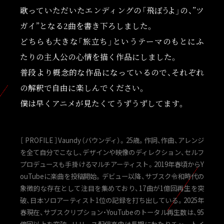
歌っていただいたエンディングの「飛ぼ
う
よ
」の、”ツ
ガイ”となる2曲を書き下ろしました。
どちらも大きな「旅立ち」というテーマのもとにふ
たりの主人公の心情を描く作品にしました。
普段より概念的な作品になっているので、それぞれ
の解釈で自由に楽しんでください。
僕は早くアニメが見たくてうずうずしてます。
［ PROFILE ］Vaundy（バウンディ）。25歳。作詞、作曲、アレンジ
を全て自分でこなし、デザインや映像のディレクション、セルフ
プロデュースも手掛けるマルチアーティスト。2019年春頃からY
ouTubeに楽曲を投稿開始。デビュー以降、サブスク令和時代の
象徴的な存在として注目を集めており、17曲が1億回再生を突
破、日本ソロアーティスト1位の記録を打ち出している。2025年
春現在、サブスクリプション・YouTubeのトータル再生数は、95
億回以上を突破。リリース配信楽曲は長期にわたりチャートイ