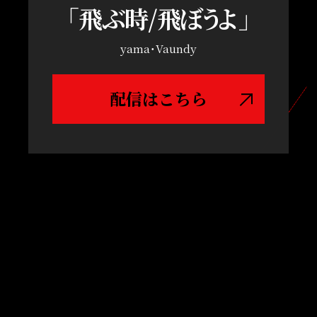
「飛ぶ時/飛ぼ
う
よ
」
yama・Vaundy
配信はこちら