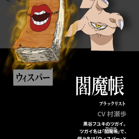
閻魔帳
ウ
ィ
ス
パー
ブラックリスト
CV 村瀬歩
黒谷フユキのツガイ。
ツガイ名は「
閻魔帳
」で、
個々名は「ウィスパー」と