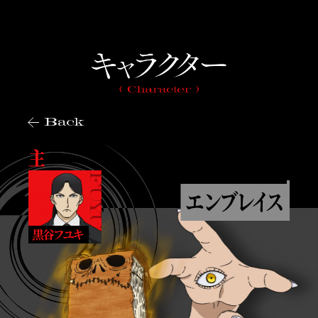
Back
主
エン
ブ
レ
イ
ス
黒谷フユキ