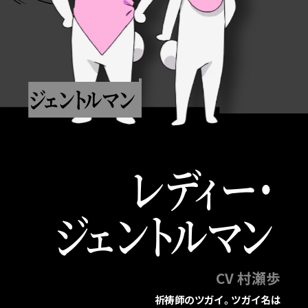
ジ
ェ
ン
ト
ル
マ
ン
レデ
ィ
ー
・
ジ
ェ
ン
ト
ル
マ
ン
CV 村瀬歩
祈祷師のツガイ。ツガイ名は