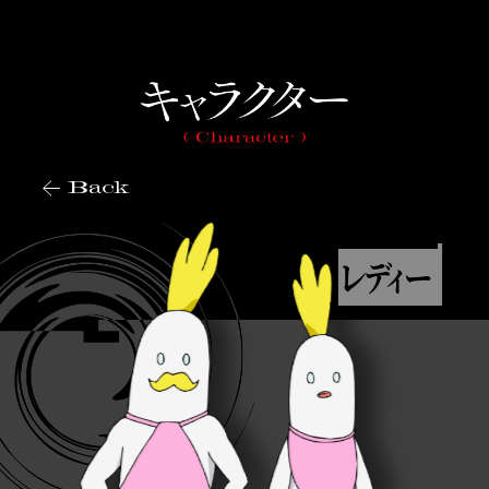
Back
レ
デ
ィ
ー