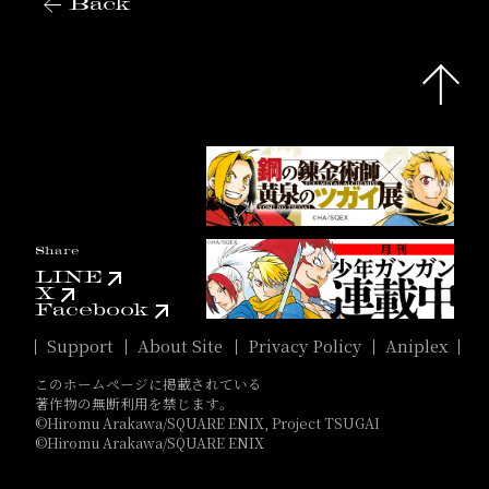
Back
Share
LINE
X
Facebook
Support
About Site
Privacy Policy
Aniplex
このホームページに掲載されている
著作物の無断利用を禁じます。
©Hiromu Arakawa/SQUARE ENIX, Project TSUGAI
©Hiromu Arakawa/SQUARE ENIX