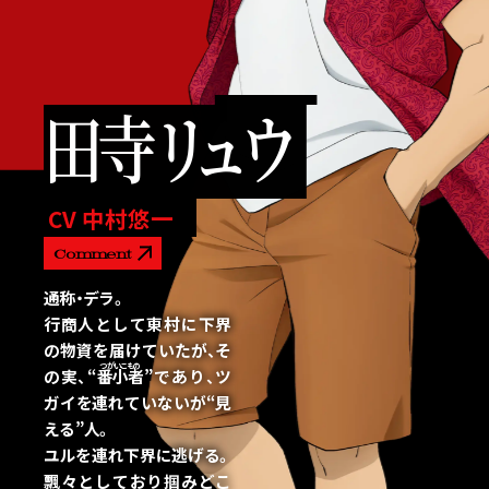
田寺リ
ュ
ウ
CV 中村悠一
Comment
通称・デラ。
行商人として東村に下界
の物資を届けていたが、そ
の実、
“
番小者
”であり、ツ
ガイを連れていないが“見
える”人。
ユルを連れ下界に逃げる。
飄々としており掴みどこ