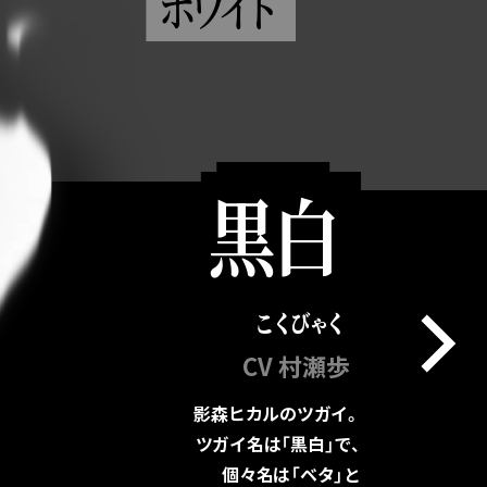
ホ
ワ
イ
ト
黒白
こくびゃく
CV 村瀬歩
影森ヒカルのツガイ。
ツガイ名は「黒白」で、
個々名は「ベタ」と