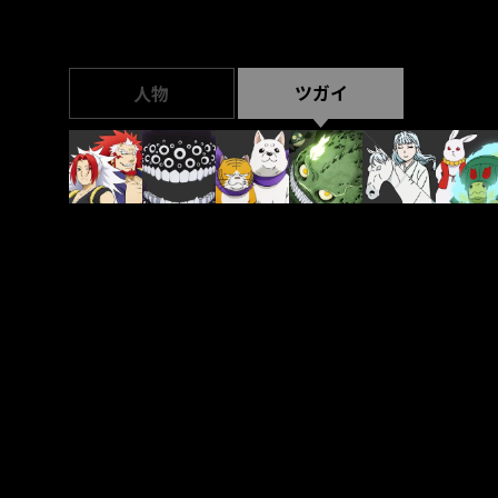
ツガイ
人物
Share
LINE
X
Facebook
Support
About Site
Privacy Policy
Aniplex