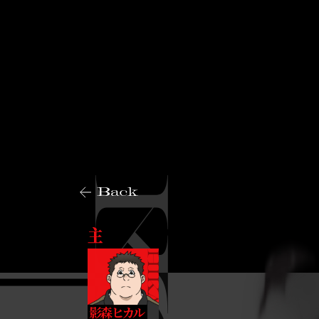
Back
主
影森ヒカル