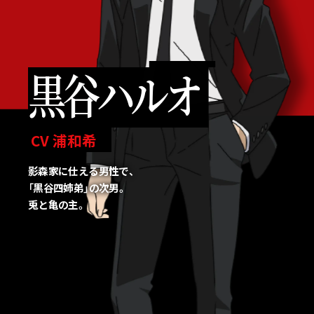
黒谷ハルオ
CV 浦和希
影森家に仕える男性で、
「黒谷四姉弟」の次男。
兎と亀の主。