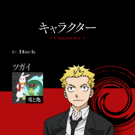
Back
ツガイ
兎と亀