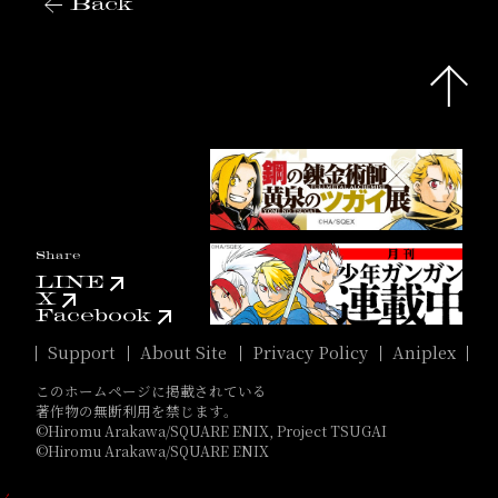
Back
Share
LINE
X
Facebook
Support
About Site
Privacy Policy
Aniplex
このホームページに掲載されている
著作物の無断利用を禁じます。
©Hiromu Arakawa/SQUARE ENIX, Project TSUGAI
©Hiromu Arakawa/SQUARE ENIX